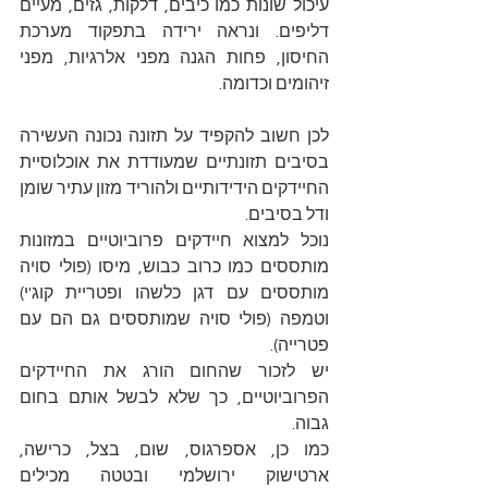
עיכול שונות כמו כיבים, דלקות, גזים, מעיים 
דליפים. ונראה ירידה בתפקוד מערכת 
החיסון, פחות הגנה מפני אלרגיות, מפני 
זיהומים וכדומה.
לכן חשוב להקפיד על תזונה נכונה העשירה 
בסיבים תזונתיים שמעודדת את אוכלוסיית 
החיידקים הידידותיים ולהוריד מזון עתיר שומן 
ודל בסיבים.
נוכל למצוא חיידקים פרוביוטיים במזונות 
מותססים כמו כרוב כבוש, מיסו (פולי סויה 
מותססים עם דגן כלשהו ופטריית קוג'י) 
וטמפה (פולי סויה שמותססים גם הם עם 
פטרייה). 
יש לזכור שהחום הורג את החיידקים 
הפרוביוטיים, כך שלא לבשל אותם בחום 
גבוה.
כמו כן, אספרגוס, שום, בצל, כרישה, 
ארטישוק ירושלמי ובטטה מכילים 