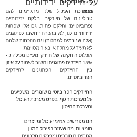
על חיידקים ידידותיים
קוסמטיקה טבעית
במערכת העיכול שלנו מתקיימים להם 
תזונה
טריליונים של חיידקים. חלקם ידידותיים 
(פרוביוטיים) וחלקם פחות. גם אלו שפחות 
ידידותיים לנו, לא בהכרח ייחשבו לפתוגנים 
(אלה שגורמים למחלות) וגם הנוכחות שלהם 
לא תעיד על מחלה או בעיה מסוימת.
אוכלוסיה תקינה של חיידקי מעיים מכילה כ - 
15% חיידקים פתוגנים וחשוב לשמור על איזון 
בין החיידקים הפתוגנים לחיידקים 
הפרוביוטיים.
החיידקים הפרוביוטיים שומרים ומשפיעים 
על מערכות הגוף, בפרט מערכת העיכול 
ומערכת החיסון:
הם מפרישים אנזימי עיכול ומייצרים 
חומציות, מה שעוזר בפירוק המזון.
מתסיסים סוכרים ומפרקים חלבונים 