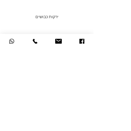
ירקות כבושים
#bloggingtips
#WixBlog
תזונה
הצג הכול
פוסטים אחרונים