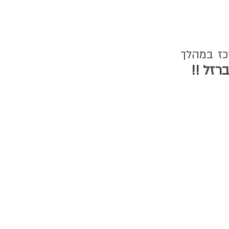
כז במהלך
רזל !!