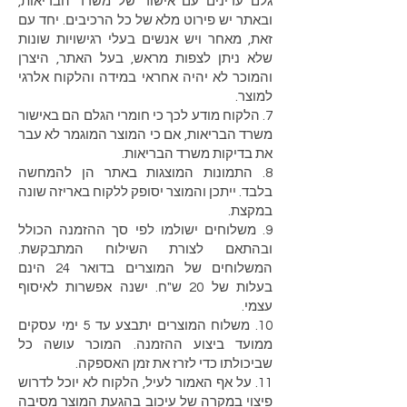
גלם עדינים עם אישור של משרד הבריאות,
ובאתר יש פירוט מלא של כל הרכיבים. יחד עם
זאת, מאחר ויש אנשים בעלי רגישויות שונות
שלא ניתן לצפות מראש, בעל האתר, היצרן
והמוכר לא יהיה אחראי במידה והלקוח אלרגי
למוצר.
7. הלקוח מודע לכך כי חומרי הגלם הם באישור
משרד הבריאות, אם כי המוצר המוגמר לא עבר
את בדיקות משרד הבריאות.
8. התמונות המוצגות באתר הן להמחשה
בלבד. ייתכן והמוצר יסופק ללקוח באריזה שונה
במקצת.
9. משלוחים ישולמו לפי סך ההזמנה הכולל
ובהתאם לצורת השילוח המתבקשת.
המשלוחים של המוצרים בדואר 24 הינם
בעלות של 20 ש"ח. ישנה אפשרות לאיסוף
עצמי.
10. משלוח המוצרים יתבצע עד 5 ימי עסקים
ממועד ביצוע ההזמנה. המוכר עושה כל
שביכולתו כדי לזרז את זמן האספקה.
11. על אף האמור לעיל, הלקוח לא יוכל לדרוש
פיצוי במקרה של עיכוב בהגעת המוצר מסיבה