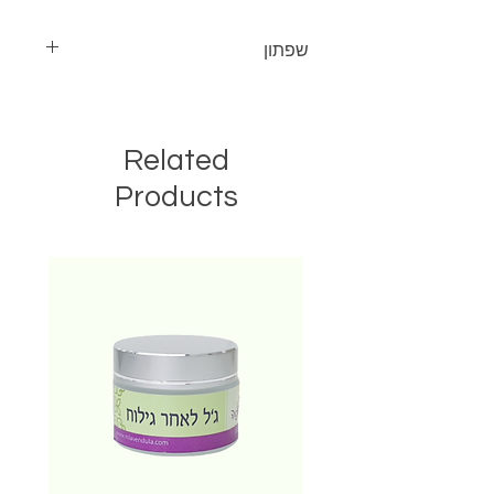
שפתון
מגן על השפתיים מפני יובש ומטפח אותן.
מחיר: 20 ש"ח ל-6 מ"ל.
(333 ש"ח ל-100 מ"ל).
Related
Products